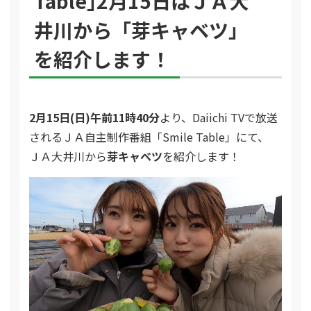
Table｣2月15日はＪＡ大
井川から「芽キャベツ」
を紹介します！
2月15日(日)午前11時40分
より、Daiichi TVで放送
されるＪＡ自主制作番組「Smile Table」にて、
ＪＡ大井川から
芽キャベツ
を紹介します！