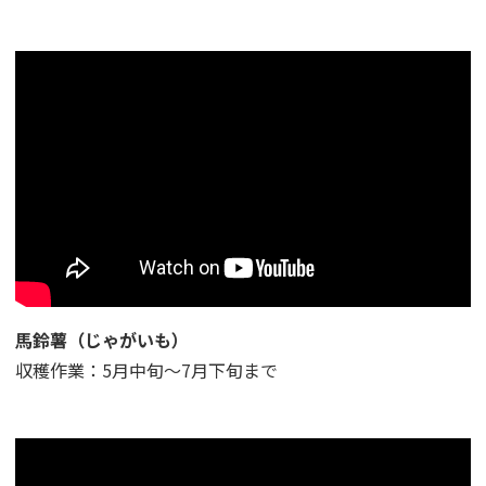
馬鈴薯（じゃがいも）
収穫作業：5月中旬～7月下旬まで