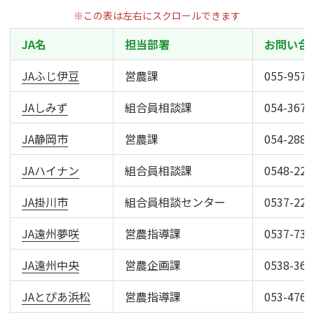
※この表は左右にスクロールできます
JA名
担当部署
お問い合
JAふじ伊豆
営農課
055-957-
JAしみず
組合員相談課
054-367-
JA静岡市
営農課
054-288-
JAハイナン
組合員相談課
0548-22-
JA掛川市
組合員相談センター
0537-22-
JA遠州夢咲
営農指導課
0537-73-
JA遠州中央
営農企画課
0538-36-
JAとぴあ浜松
営農指導課
053-476-