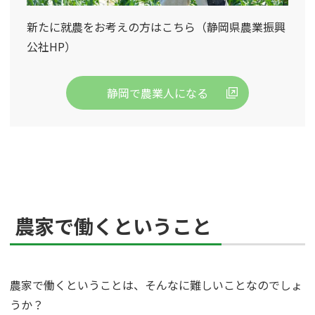
新たに就農をお考えの方はこちら（静岡県農業振興
公社HP）
静岡で農業人になる
農家で働くということ
農家で働くということは、そんなに難しいことなのでしょ
うか？