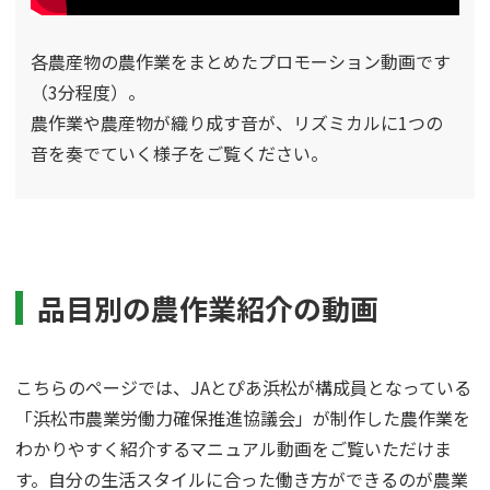
各農産物の農作業をまとめたプロモーション動画です
（3分程度）。
農作業や農産物が織り成す音が、リズミカルに1つの
音を奏でていく様子をご覧ください。
品目別の農作業紹介の動画
こちらのページでは、JAとぴあ浜松が構成員となっている
「浜松市農業労働力確保推進協議会」が制作した農作業を
わかりやすく紹介するマニュアル動画をご覧いただけま
す。自分の生活スタイルに合った働き方ができるのが農業