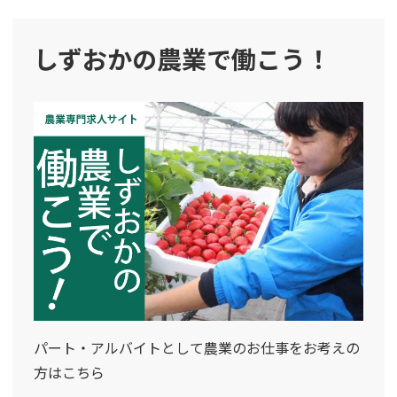
しずおかの農業で働こう！
パート・アルバイトとして農業のお仕事をお考えの
方はこちら