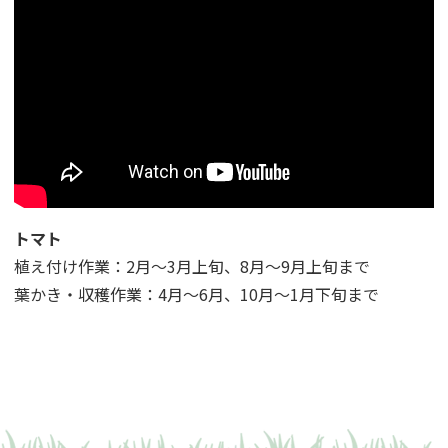
トマト
植え付け作業：2月～3月上旬、8月～9月上旬まで
葉かき・収穫作業：4月～6月、10月～1月下旬まで