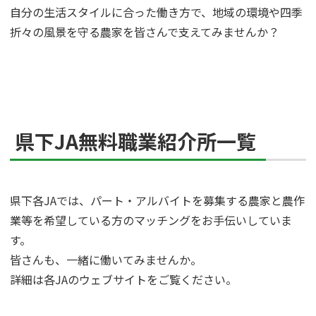
自分の生活スタイルに合った働き方で、地域の環境や四季
折々の風景を守る農家を皆さんで支えてみませんか？
県下JA無料職業紹介所一覧
県下各JAでは、パート・アルバイトを募集する農家と農作
業等を希望している方のマッチングをお手伝いしていま
す。
皆さんも、一緒に働いてみませんか。
詳細は各JAのウェブサイトをご覧ください。