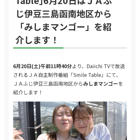
Table｣6月20日はＪＡふ
じ伊豆三島函南地区から
「みしまマンゴー」を紹
介します！
6月20日(土)午前11時40分
より、Daiichi TVで放送
されるＪＡ自主制作番組「Smile Table」にて、
ＪＡふじ伊豆三島函南地区から
みしまマンゴー
を
紹介します！