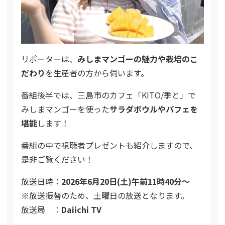
リポーターは、
みしまマンゴーの魅力や栽培のこ
だわり
を生産者の方から伺います。
番組後半では、三島市のカフェ「KITO/季と」で
みしまマンゴーを使った
サラダボウルやパフェを
堪能
します！
番組の中で視聴者プレゼントも紹介しますので、
是非ご覧ください！
放送日時：
2026年6月20日(土)午前11時40分～
※放送振替のため、土曜日の放送となります。
放送局 ：
Daiichi TV