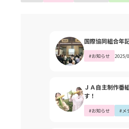
国際協同組合年
#お知らせ
2025/
ＪＡ自主制作番組｢
す！
#お知らせ
#メ