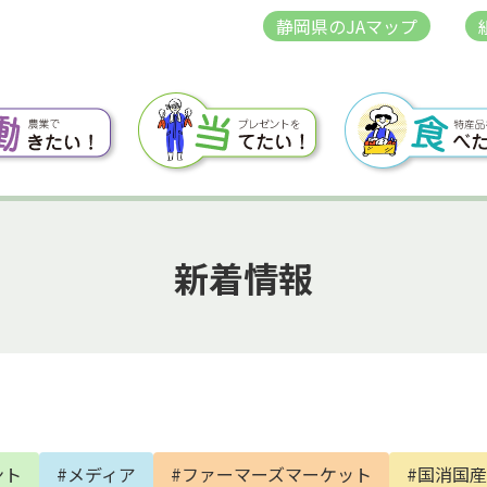
静岡県のJAマップ
新着情報
ント
#メディア
#ファーマーズマーケット
#国消国産