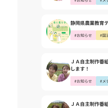
#お知らせ
#メ
静岡県農業教育テ
#お知らせ
#国
ＪＡ自主制作番組｢
します！
#お知らせ
#メ
ＪＡ自主制作番組｢