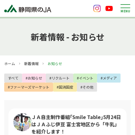
M
E
N
U
新着情報 - お知らせ
ホーム
新着情報
お知らせ
すべて
#お知らせ
#リクルート
#イベント
#メディア
#ファーマーズマーケット
#国消国産
#その他
ＪＡ自主制作番組｢Smile Table｣5月24日
はＪＡふじ伊豆 富士宮地区から「牛乳」
を紹介します！